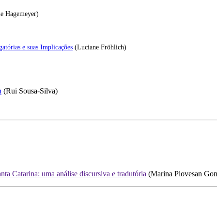
ne Hagemeyer)
atórias e suas Implicações
(Luciane Fröhlich)
n
(Rui Sousa-Silva)
ta Catarina: uma análise discursiva e tradutória
(Marina Piovesan Gon