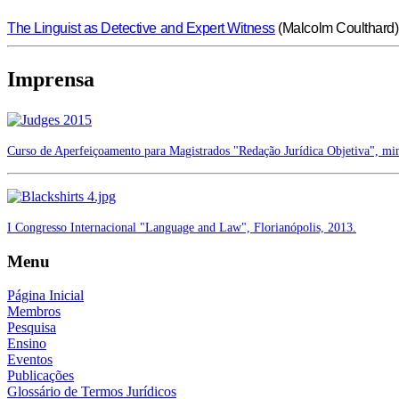
The Linguist as Detective and Expert Witness
(
Malcolm Coulthard)
Imprensa
Curso de Aperfeiçoamento para Magistrados "Redação Jurídica Objetiva", min
I Congresso Internacional "Language and Law", Florianópolis, 2013.
Menu
Página Inicial
Membros
Pesquisa
Ensino
Eventos
Publicações
Glossário de Termos Jurídicos