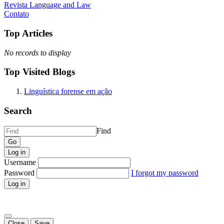
Revista Language and Law
Contato
Top Articles
No records to display
Top Visited Blogs
Linguística forense em ação
Search
Find
Log in
Username
Password
I forgot my password
Log in
Close
Save