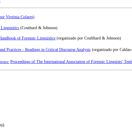
or Virgínia Colares)
 Linguistics
(Couthard & Johnson)
andbook of Forensic Linguistics
(organizado por Coulthard & Johnson)
and Practices - Readings in Critical Discourse Analysis
(organizado por Caldas
Proceedings of The International Association of Forensic Linguists’ Te
eu)