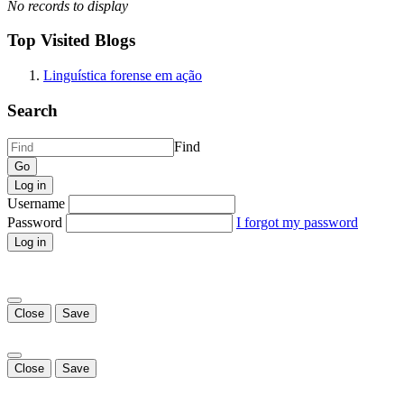
No records to display
Top Visited Blogs
Linguística forense em ação
Search
Find
Log in
Username
Password
I forgot my password
Log in
Close
Save
Close
Save