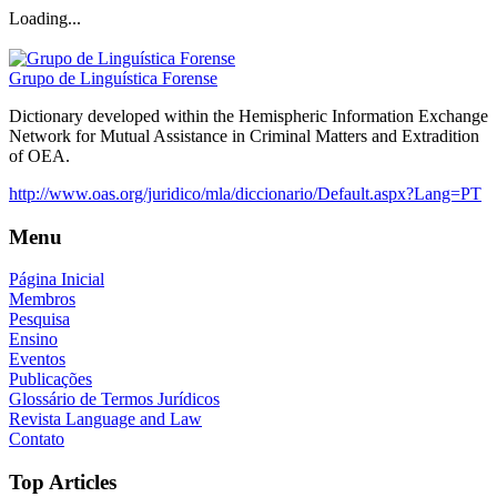
Loading...
Grupo de Linguística Forense
Dictionary developed within the Hemispheric Information Exchange
Network for Mutual Assistance in Criminal Matters and Extradition
of OEA.
http://www.oas.org/juridico/mla/diccionario/Default.aspx?Lang=PT
Menu
Página Inicial
Membros
Pesquisa
Ensino
Eventos
Publicações
Glossário de Termos Jurídicos
Revista Language and Law
Contato
Top Articles