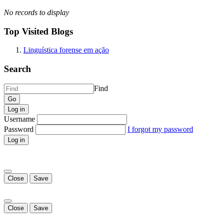
No records to display
Top Visited Blogs
Linguística forense em ação
Search
Find
Log in
Username
Password
I forgot my password
Log in
Close
Save
Close
Save