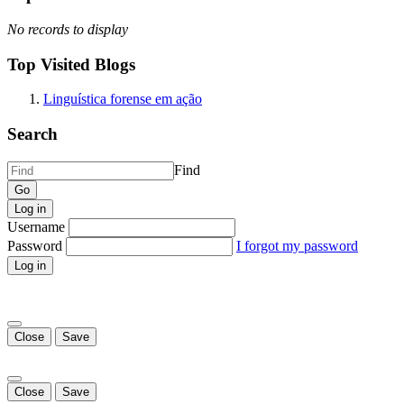
No records to display
Top Visited Blogs
Linguística forense em ação
Search
Find
Log in
Username
Password
I forgot my password
Log in
Close
Save
Close
Save