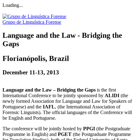
Loading...
Grupo de Linguística Forense
Language and the Law - Bridging the
Gaps
Florianópolis, Brazil
December 11-13, 2013
Language and the Law – Bridging the Gaps
is the first
International Conference to be jointly sponsored by
ALIDI
(the
newly formed Association for Language and Law for Speakers of
Portuguese) and the
IAFL
, (the International Association of
Forensic Linguists). The official languages of the Conference will
be English and Portuguese.
The conference will be jointly hosted by
PPGI
(the Postgraduate
Programme in English) and
PGET
(the Postgraduate Programme
for Translation Studies), both of the Federal University of Santa