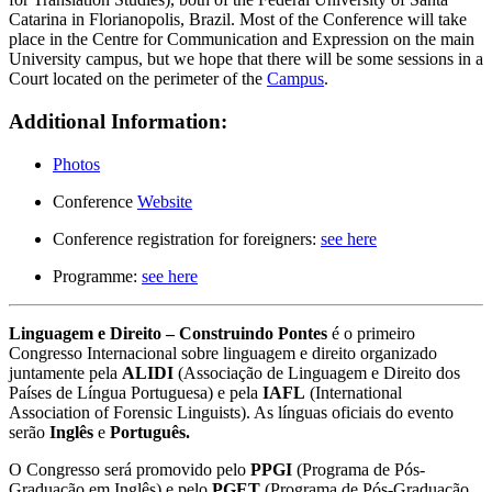
Catarina in Florianopolis, Brazil. Most of the Conference will take
place in the Centre for Communication and Expression on the main
University campus, but we hope that there will be some sessions in a
Court located on the perimeter of the
Campus
.
Additional Information:
Photos
Conference
Website
Conference registration for foreigners:
see here
Programme:
see here
Linguagem e Direito – Construindo Pontes
é o primeiro
Congresso Internacional sobre linguagem e direito organizado
juntamente pela
ALIDI
(Associação de Linguagem e Direito dos
Países de Língua Portuguesa) e pela
IAFL
(International
Association of Forensic Linguists). As línguas oficiais do evento
serão
Inglês
e
Português.
O Congresso será promovido pelo
PPGI
(Programa de Pós-
Graduação em Inglês) e pelo
PGET
(Programa de Pós-Graduação