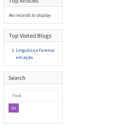
Top Articles
No records to display
Top Visited Blogs
Linguística forense
em ação
Search
Find