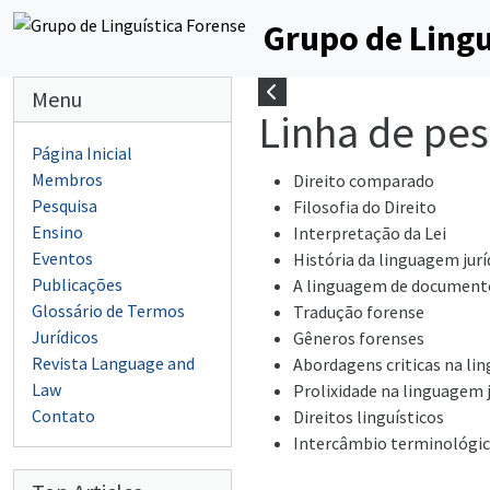
Grupo de Lingu
Menu
Linha de pes
Página Inicial
Membros
Direito comparado
Pesquisa
Filosofia do Direito
Ensino
Interpretação da Lei
Eventos
História da linguagem jurí
Publicações
A linguagem de documento
Glossário de Termos
Tradução forense
Jurídicos
Gêneros forenses
Revista Language and
Abordagens criticas na li
Law
Prolixidade na linguagem j
Contato
Direitos linguísticos
Intercâmbio terminológico